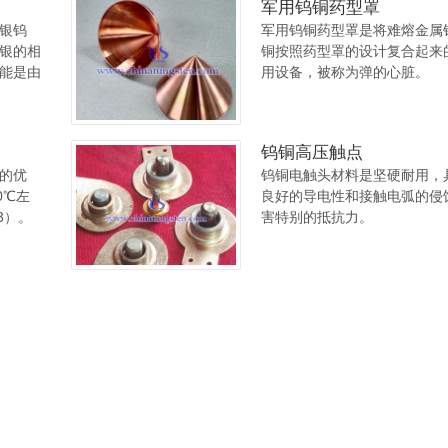
军用钨铜药型罩
银钨
军用钨铜药型罩是将难熔金属
银的相
铜按照药型罩的设计复合起来
能是由
用设备，被称为弹的心脏。
钨铜高压触点
的优
钨铜电触头材料是坚硬耐用，
0℃左
良好的导电性和接触电弧的侵
m3）。
害特别的抵抗力。