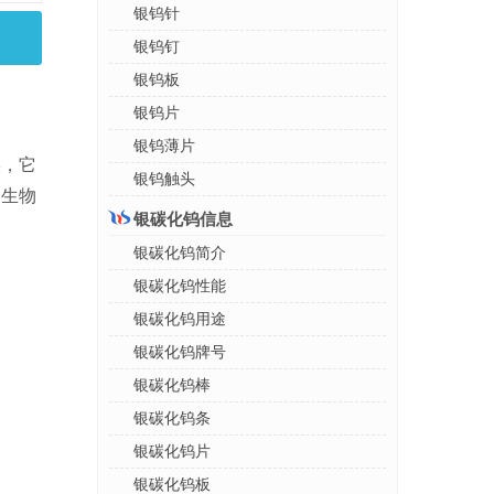
银钨针
银钨钉
银钨板
银钨片
银钨薄片
实，它
银钨触头
，生物
银碳化钨信息
银碳化钨简介
银碳化钨性能
银碳化钨用途
银碳化钨牌号
银碳化钨棒
银碳化钨条
银碳化钨片
银碳化钨板