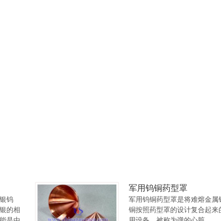
军用钨铜药型罩
银钨
军用钨铜药型罩是将难熔金属
银的相
铜按照药型罩的设计复合起来
能是由
用设备，被称为弹的心脏。