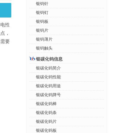
银钨针
银钨钉
银钨板
导电性
银钨片
触点，
银钨薄片
他需要
银钨触头
银碳化钨信息
银碳化钨简介
银碳化钨性能
银碳化钨用途
银碳化钨牌号
银碳化钨棒
银碳化钨条
银碳化钨片
银碳化钨板